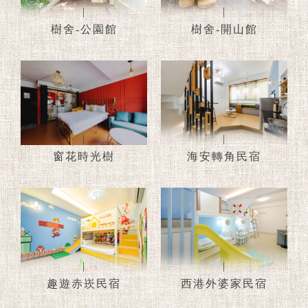
|
|
樹舍-公園館
樹舍-開山館
|
|
窗花時光樹
海安轉角民宿
|
|
趣遊赤崁民宿
西港外婆家民宿