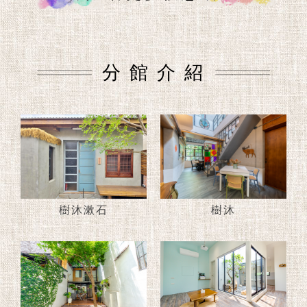
分 館 介 紹
|
|
樹沐漱石
樹沐