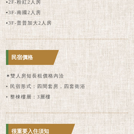
▪2F-粉紅2人房
▪3F-南國2人房
▪3F-普普加大2人房
民宿價格
✶雙人房短長租價格內洽
• 民宿形式：四間套房，四套衛浴
• 整棟樓層：3層樓
很重要入住須知