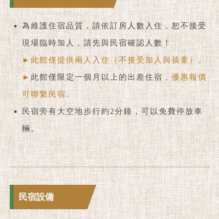
為維護住宿品質，請依訂房人數入住，恕不接受
現場臨時加人，請先與民宿確認人數！
►此館僅提供兩人入住（不接受加人與孩童）。
►
此館僅限定一個月以上的出差住宿
，優惠報價
可聯繫民宿。
民宿旁有大空地步行約2分鐘，可以免費停放車
輛。
民宿設備