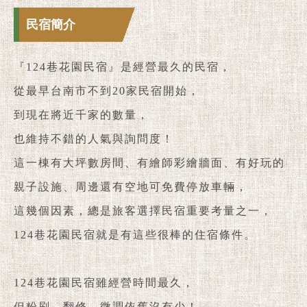
民宿簡介
『124巷花園民宿』是經營最久的民宿，
從最早台南市不到20家民宿開始，
到現在將近千家的數量，
也維持不錯的人氣與詢問度！
這一棟有大坪數房間、有繪師彩繪牆面、有好玩的
親子設施、周邊還有空地可免費停放車輛，
這幾個因素，總是旅客選擇民宿重要考量之一，
124巷花園民宿就是有這些很棒的住宿條件。
124巷花園民宿雖經營時間最久，
但粉刷、翻修、微調依舊沒有少！