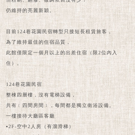
仍維持的亮麗新穎。
目前124巷花園民宿轉型只接短長租賃旅客，
為了維持最佳的住宿品質，
此館僅限定一個月以上的出差住宿（限2位內入
住）。
124巷花園民宿
整棟四層樓，沒有電梯設備，
共有﹝四間房間﹞，每間都是獨立衛浴設備。
一樓接待大廳區客廳
▪2F-空中2人房（有溜滑梯）