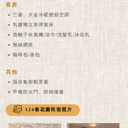
客房
三菱、大金冷暖變頻空調
乳膠獨立筒彈簧床
負離子吹風機/浴巾/洗髮乳/沐浴乳
無線網路
咖啡包/茶包
其他
隔音氣密觀景窗
甲種防火門、防焰捲簾
124巷花園民宿照片