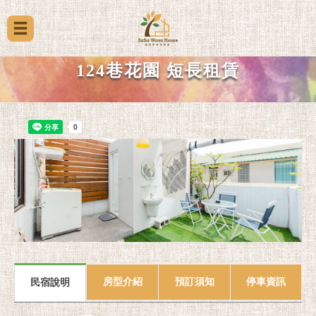
124巷花園 短長租賃
房型介紹
預訂須知
停車資訊
民宿說明