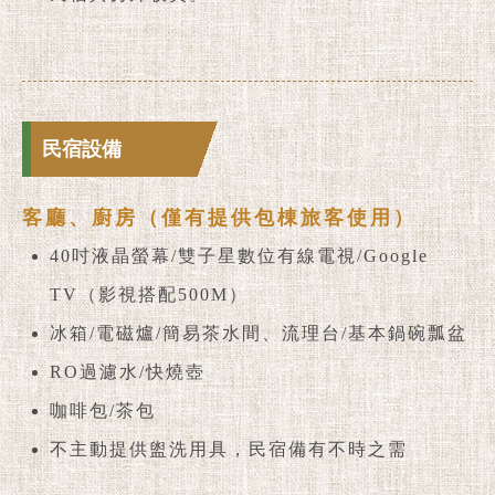
民宿設備
客廳、廚房（僅有提供包棟旅客使用）
40吋液晶螢幕/雙子星數位有線電視/Google
TV（影視搭配500M）
冰箱/電磁爐/簡易茶水間、流理台/基本鍋碗瓢盆
RO過濾水/快燒壺
咖啡包/茶包
不主動提供盥洗用具，民宿備有不時之需