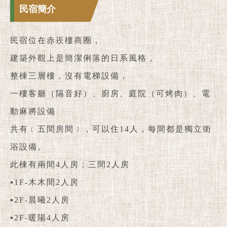
民宿簡介
民宿位在赤崁樓商圈，
建築外觀上是簡潔俐落的日系風格，
整棟三層樓，沒有電梯設備，
一樓客廳（隔音好）、廚房、庭院（可烤肉）、電
動麻將設備
共有﹝五間房間﹞，可以住14人，每間都是獨立衛
浴設備。
此棟有兩間4人房；三間2人房
▪1F-木木間2人房
▪2F-晨曦2人房
▪2F-暖陽4人房