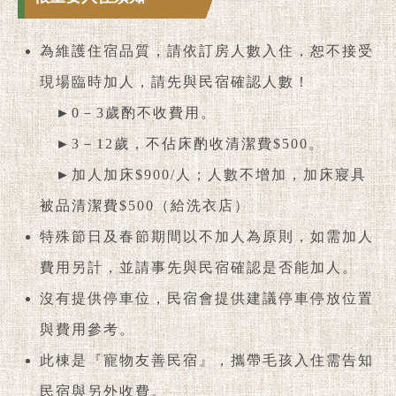
為維護住宿品質，請依訂房人數入住，恕不接受
現場臨時加人，請先與民宿確認人數！
►0－3歲酌不收費用。
►3－12歲，不佔床酌收清潔費$500。
►加人加床$900/人；人數不增加，加床寢具
被品清潔費$500（給洗衣店）
特殊節日及春節期間以不加人為原則，如需加人
費用另計，並請事先與民宿確認是否能加人。
沒有提供停車位，民宿會提供建議停車停放位置
與費用參考。
此棟是『寵物友善民宿』，攜帶毛孩入住需告知
民宿與另外收費。