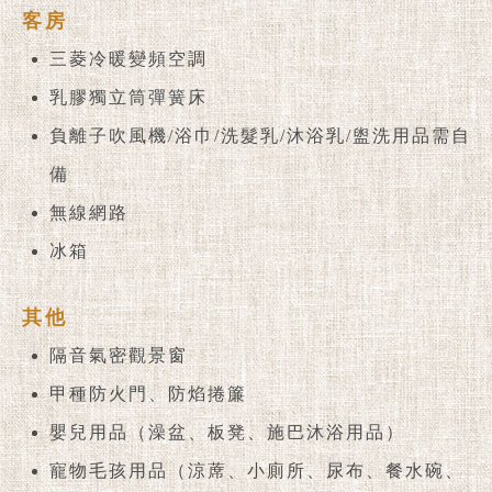
客房
三菱冷暖變頻空調
乳膠獨立筒彈簧床
負離子吹風機/浴巾/洗髮乳/沐浴乳/盥洗用品需自
備
無線網路
冰箱
其他
隔音氣密觀景窗
甲種防火門、防焰捲簾
嬰兒用品（澡盆、板凳、施巴沐浴用品）
寵物毛孩用品（涼蓆、小廁所、尿布、餐水碗、