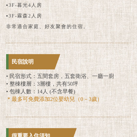
▪3F-暮光4人房
▪3F-霧森2人房
非常適合家庭、好友聚會的住宿。
民宿說明
• 民宿形式：五間套房，五套衛浴、一廳一廚
• 整棟樓層：3層樓，共有50坪
• 包棟人數：14人 (不含早餐)
＊最多可免費添加2位嬰幼兒（0－3歲）
很重要入住須知