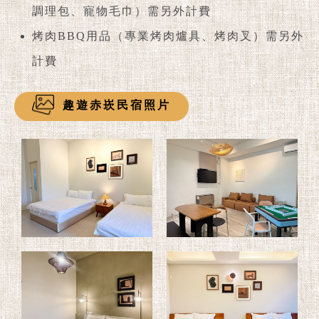
調理包、寵物毛巾）需另外計費
烤肉BBQ用品（專業烤肉爐具、烤肉叉）需另外
計費
趣遊赤崁民宿照片