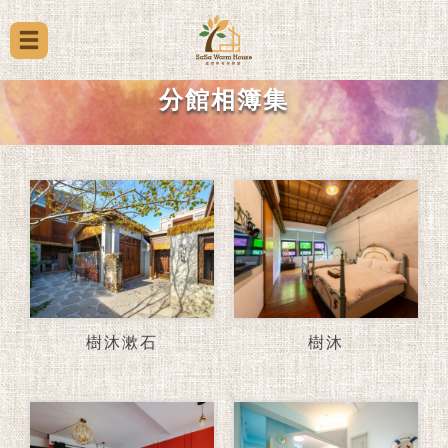
分館相簿集
樹沐漱石
樹沐