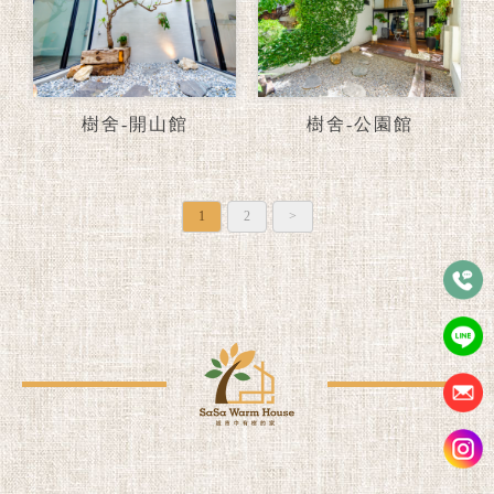
樹舍-開山館
樹舍-公園館
1
2
>