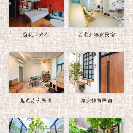
窗花時光樹
西港外婆家民宿
趣遊赤崁民宿
海安轉角民宿