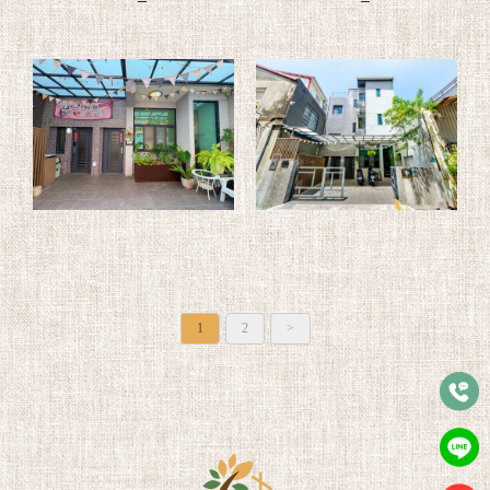
1
2
>