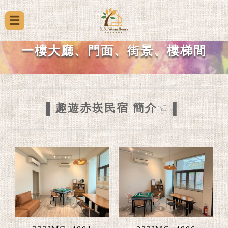
一樓大廳、門面、街景、樓梯間
▌趣遊赤崁民宿 簡介
☜
▌